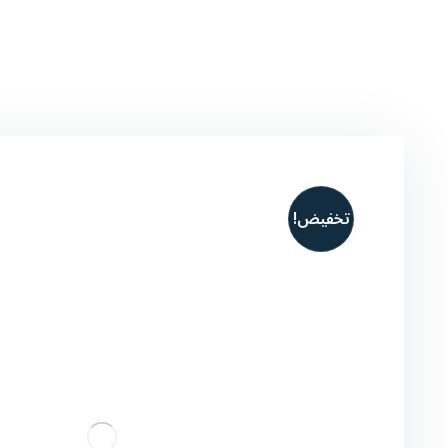
تخفيض!