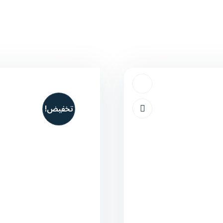
تخفيض!