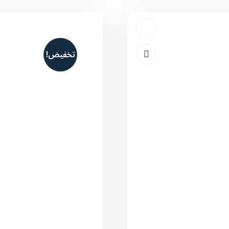
تخفيض!