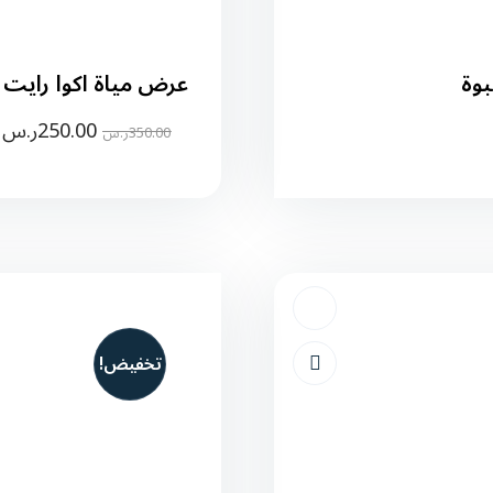
عرض مياة اكوا رايت للمساجد ( 50 شدة )
250.00
ر.س
350.00
ر.س
تخفيض!