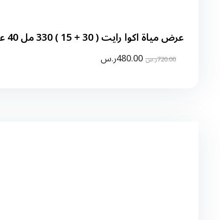
عرض مياة اكوا رايت ( 30 + 15 ) 330 مل 40 عبوة
480.00
ر.س
720.00
ر.س