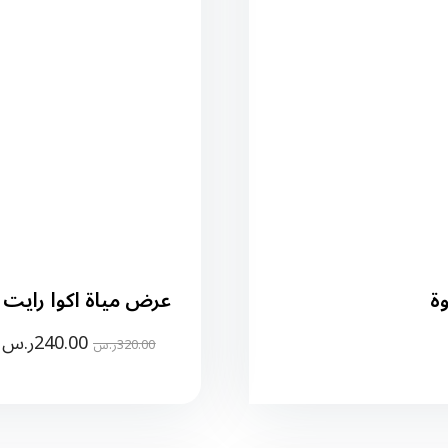
عرض مياة اكوا رايت ( 15 + 6 ) 330 مل 40 ع
240.00
ر.س
320.00
ر.س