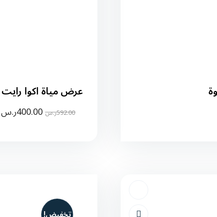
عرض مياة اكوا رايت ( 25 + 12 ) 330 مل 40 ع
400.00
ر.س
592.00
ر.س
تخفيض!