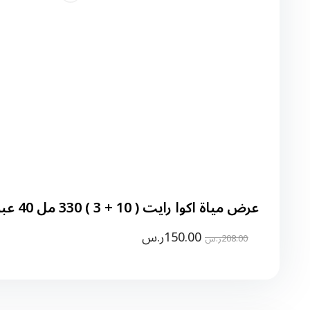
عرض مياة اكوا رايت ( 10 + 3 ) 330 مل 40 عبوة
150.00
ر.س
208.00
ر.س