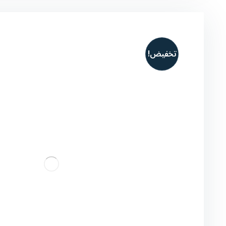
تخفيض!