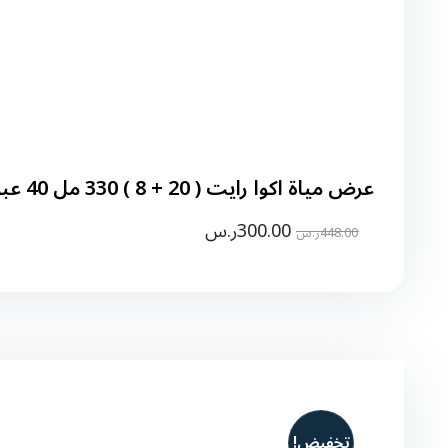
عرض مياة اكوا رايت ( 20 + 8 ) 330 مل 40 عبوة
300.00
ر.س
448.00
ر.س
تخفيض!