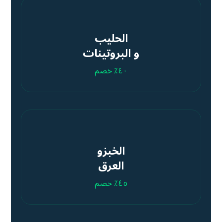
الحليب
و البروتينات
٤٠٪ خصم
الخبزو
العرق
٤٥٪ خصم