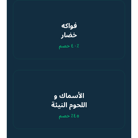
فواكه
خضار
٤۰٪ خصم
الأسماك و
اللحوم النيئة
٤٥٪ خصم