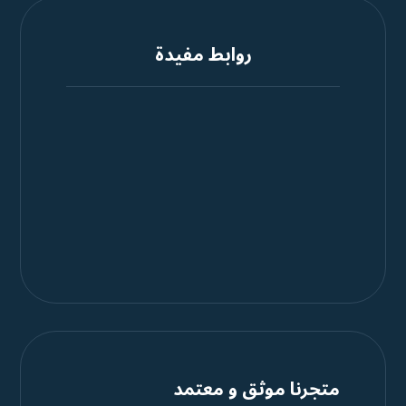
روابط مفيدة
تطبيق المندوب
مركز المساعدة
الشروط و الأحكام
سياسة الخصوصية
سياسة الاسترجاع
٠٥٤١٠٥٥٣٥١
violaawater@gmail.com
متجرنا موثق و معتمد