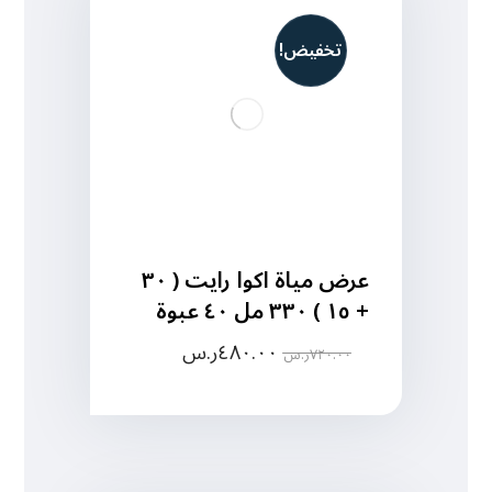
تخفيض!
عرض مياة اكوا رايت ( ٣٠
+ ١٥ ) ٣٣٠ مل ٤٠ عبوة
٤٨٠.٠٠
ر.س
٧٢٠.٠٠
ر.س