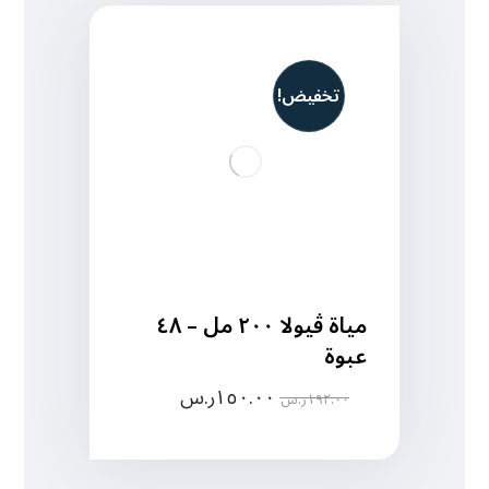
تخفيض!
مياة ڤيولا ٢٠٠ مل – ٤٨
عبوة
١٥٠.٠٠
ر.س
١٩٢.٠٠
ر.س