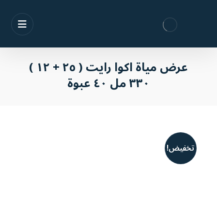
عرض مياة اكوا رايت ( ٢٥ + ١٢ )
٣٣٠ مل ٤٠ عبوة
تخفيض!