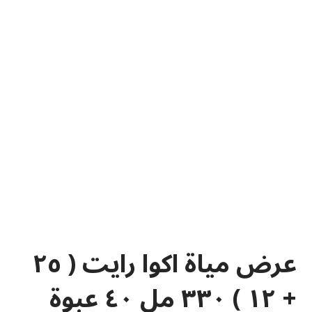
عرض مياة اكوا رايت ( ٢٥
+ ١٢ ) ٣٣٠ مل ٤٠ عبوة