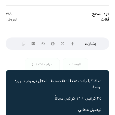
كود المنتج
٣٨٩٠
فئات
العروض
الوصف
مراجعات (٠)
مياة اكوا رايت عذبة امنة صحية – اجعل برو وتر ضرورة
يومية
٢٥ كراتين + ١٢ كراتين مجاناً
توصيل مجاني