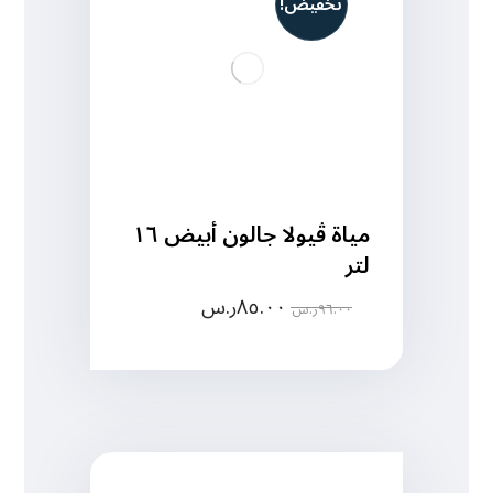
تخفيض!
مياة ڤيولا جالون أبيض ١٦
لتر
٨٥.٠٠
ر.س
٩٦.٠٠
ر.س