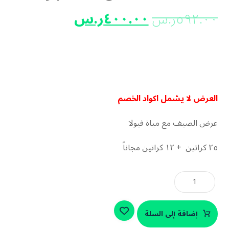
٤٠٠.٠٠
ر.س
٥٩٢.٠٠
ر.س
العرض لا يشمل اكواد الخصم
عرض الصيف مع مياة فيولا
٢٥ كراتين + ١٢ كراتين مجاناً
إضافة إلى السلة