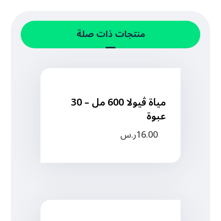
منتجات ذات صلة
مياة ڤيولا 600 مل – 30
عبوة
16.00
ر.س