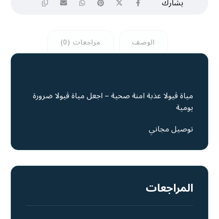
الوصف
مراجعات (0)
مياة ڤيولا عذبة امنة صحية – اجعل مياة ڤيولا ضرورة
يومية
توصيل مجاني
المراجعات