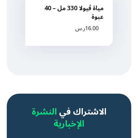
مياة ڤيولا 330 مل – 40
عبوة
16.00
ر.س
الاشتراك في
النشرة
الإخبارية