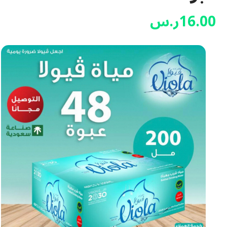
16.00
ر.س