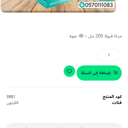
مياة ڤيولا 200 مل – 48 عبوة
إضافة إلى السلة
كود المنتج
3881
فئات
الكرتون