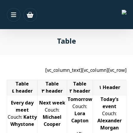
Table
[vc_row][vc_column][vc_column_text]
Table
Table
Table
Header ١
header ٤
header ٣
header ٢
Tomorrow
Today’s
Every day
Next week
Couch:
event
meet
Couch:
Lora
Couch:
Couch:
Katty
Michael
Capton
Alexander
Whystone
Cooper
Morgan