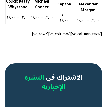
Couch:
Katty
Michael
Capton
Alexander
Whystone
Cooper
Morgan
١٢:٠٠ –
١٢:٠٠ – ١٨:٠٠
١٢:٠٠ – ١٨:٠٠
١٨:٠٠
١٢:٠٠ – ١٨:٠٠
[/vc_column_text][/vc_column][/vc_row]
الاشتراك في
النشرة
الإخبارية