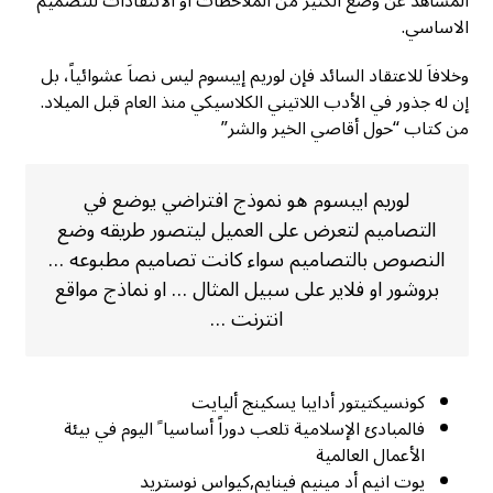
المشاهد عن وضع الكثير من الملاحظات او الانتقادات للتصميم
الاساسي.
وخلافاَ للاعتقاد السائد فإن لوريم إيبسوم ليس نصاَ عشوائياً، بل
إن له جذور في الأدب اللاتيني الكلاسيكي منذ العام قبل الميلاد.
من كتاب “حول أقاصي الخير والشر”
لوريم ايبسوم هو نموذج افتراضي يوضع في
التصاميم لتعرض على العميل ليتصور طريقه وضع
النصوص بالتصاميم سواء كانت تصاميم مطبوعه …
بروشور او فلاير على سبيل المثال … او نماذج مواقع
انترنت …
كونسيكتيتور أدايبا يسكينج أليايت
فالمبادئ الإسلامية تلعب دوراً أساسيا ً اليوم في بيئة
الأعمال العالمية
يوت انيم أد مينيم فينايم,كيواس نوستريد