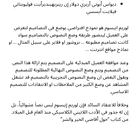
ديواس أيوتي أريري دولار إن ريبريهينديرأيت فوليوبتاتي
فيلايت أيسسي
لوريم ايبسوم هو نموذج افتراضي يوضع في التصاميم لتعرض
على العميل ليتصور طريقه وضع النصوص بالتصاميم سواء
كانت تصاميم مطبوعه … بروشور او فلاير على سبيل المثال … او
نماذج مواقع انترنت …
وعند موافقه العميل المبدئيه على التصميم يتم ازالة هذا النص
من التصميم ويتم وضع النصوص النهائية المطلوبة للتصميم
ويقول البعض ان وضع النصوص التجريبية بالتصميم قد تشغل
المشاهد عن وضع الكثير من الملاحظات او الانتقادات للتصميم
الاساسي.
وخلافاَ للاعتقاد السائد فإن لوريم إيبسوم ليس نصاَ عشوائياً، بل
إن له جذور في الأدب اللاتيني الكلاسيكي منذ العام قبل الميلاد.
من كتاب “حول أقاصي الخير والشر”