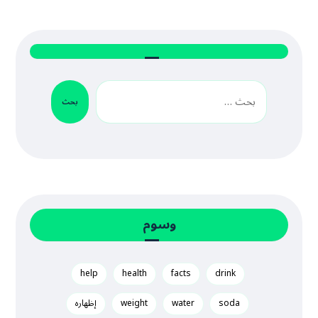
بحث
وسوم
help
health
facts
drink
soda
water
weight
إظهاره