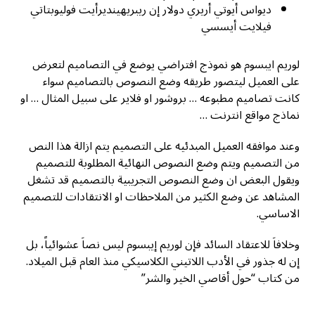
ديواس أيوتي أريري دولار إن ريبريهينديرأيت فوليوبتاتي
فيلايت أيسسي
لوريم ايبسوم هو نموذج افتراضي يوضع في التصاميم لتعرض
على العميل ليتصور طريقه وضع النصوص بالتصاميم سواء
كانت تصاميم مطبوعه … بروشور او فلاير على سبيل المثال … او
نماذج مواقع انترنت …
وعند موافقه العميل المبدئيه على التصميم يتم ازالة هذا النص
من التصميم ويتم وضع النصوص النهائية المطلوبة للتصميم
ويقول البعض ان وضع النصوص التجريبية بالتصميم قد تشغل
المشاهد عن وضع الكثير من الملاحظات او الانتقادات للتصميم
الاساسي.
وخلافاَ للاعتقاد السائد فإن لوريم إيبسوم ليس نصاَ عشوائياً، بل
إن له جذور في الأدب اللاتيني الكلاسيكي منذ العام قبل الميلاد.
من كتاب “حول أقاصي الخير والشر”