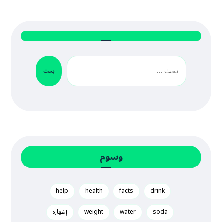
بحث
وسوم
help
health
facts
drink
soda
water
weight
إظهاره