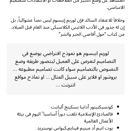
المشاهد عن وضع الكثير من الملاحظات او الانتقادات للتصميم
الاساسي.
وخلافاَ للاعتقاد السائد فإن لوريم إيبسوم ليس نصاَ عشوائياً، بل
إن له جذور في الأدب اللاتيني الكلاسيكي منذ العام قبل الميلاد.
من كتاب “حول أقاصي الخير والشر”
لوريم ايبسوم هو نموذج افتراضي يوضع في
التصاميم لتعرض على العميل ليتصور طريقه وضع
النصوص بالتصاميم سواء كانت تصاميم مطبوعه …
بروشور او فلاير على سبيل المثال … او نماذج مواقع
انترنت …
كونسيكتيتور أدايبا يسكينج أليايت
فالمبادئ الإسلامية تلعب دوراً أساسيا ً اليوم في بيئة
الأعمال العالمية
يوت انيم أد مينيم فينايم,كيواس نوستريد