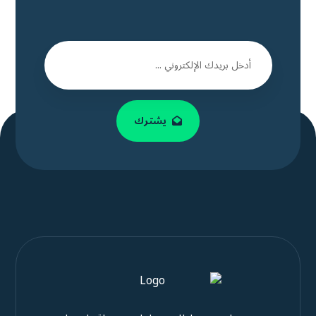
يشترك