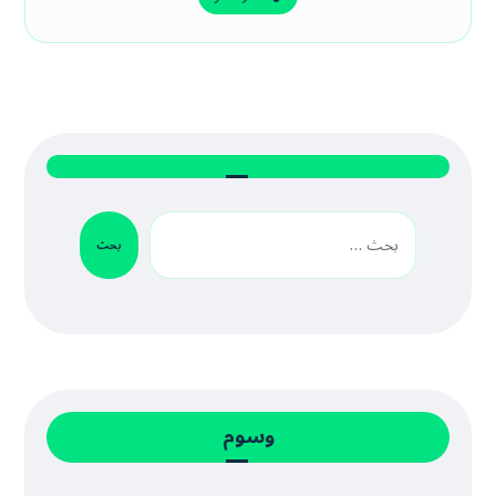
بحث
وسوم