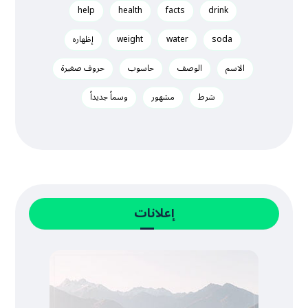
help
health
facts
drink
soda
water
weight
إظهاره
الاسم
الوصف
حاسوب
حروف صغيرة
شرط
مشهور
وسماً جديداً
إعلانات