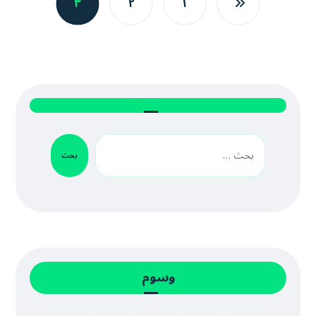
٣
٢
١
بحث
وسوم