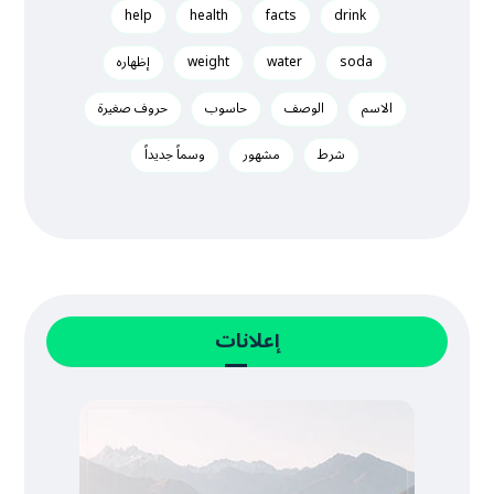
help
health
facts
drink
soda
water
weight
إظهاره
الاسم
الوصف
حاسوب
حروف صغيرة
شرط
مشهور
وسماً جديداً
إعلانات