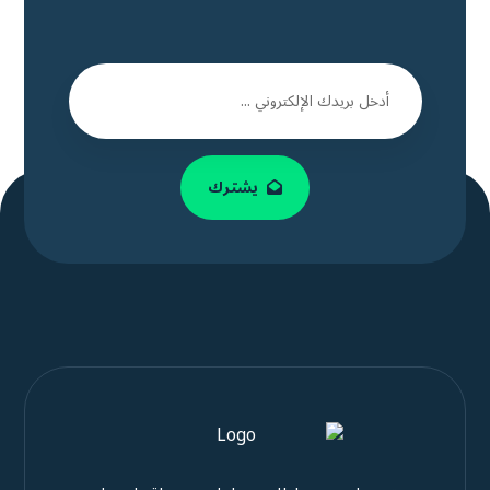
يشترك