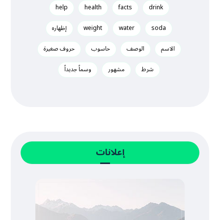
help
health
facts
drink
soda
water
weight
إظهاره
الاسم
الوصف
حاسوب
حروف صغيرة
شرط
مشهور
وسماً جديداً
إعلانات