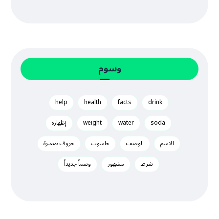
وسوم
help
health
facts
drink
soda
water
weight
إظهاره
الاسم
الوصف
حاسوب
حروف صغيرة
شرط
مشهور
وسماً جديداً