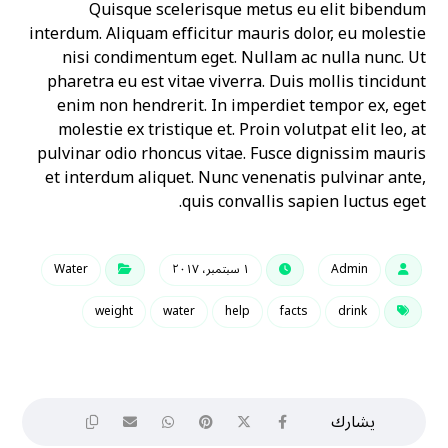
Quisque scelerisque metus eu elit bibendum
interdum. Aliquam efficitur mauris dolor, eu molestie
nisi condimentum eget. Nullam ac nulla nunc. Ut
pharetra eu est vitae viverra. Duis mollis tincidunt
enim non hendrerit. In imperdiet tempor ex, eget
molestie ex tristique et. Proin volutpat elit leo, at
pulvinar odio rhoncus vitae. Fusce dignissim mauris
et interdum aliquet. Nunc venenatis pulvinar ante,
quis convallis sapien luctus eget.
Admin
١ سبتمبر، ٢٠١٧
Water
weight
water
help
facts
drink