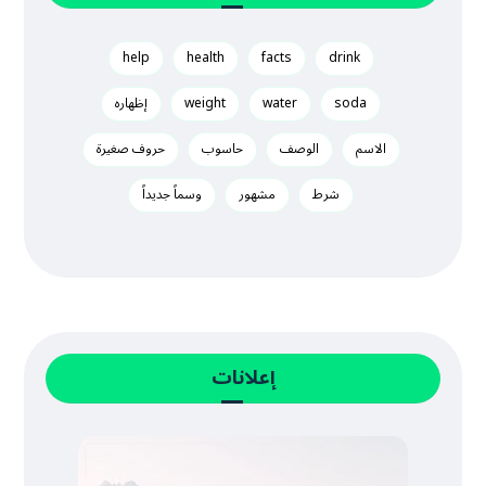
help
health
facts
drink
soda
water
weight
إظهاره
الاسم
الوصف
حاسوب
حروف صغيرة
شرط
مشهور
وسماً جديداً
إعلانات